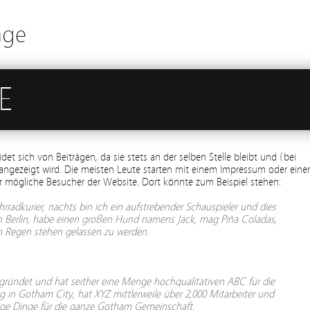
age
E
eidet sich von Beiträgen, da sie stets an der selben Stelle bleibt und (bei
angezeigt wird. Die meisten Leute starten mit einem Impressum oder einer
für mögliche Besucher der Website. Dort könnte zum Beispiel stehen:
ahrradkurier, nachts bin ich ein aufstrebender Schauspieler und dies
 in Berlin, habe einen großen Hund namens Jack, mag Piña Coladas,
m Regen stehen gelassen zu werden.
ründet und hat seither eine Menge hochqualitativen ABC für die
ig in Gotham City, hat XYZ mittlerweile über 2,000 Mitarbeiter und
ige Dinge für die ganze Gotham Gemeinschaft.