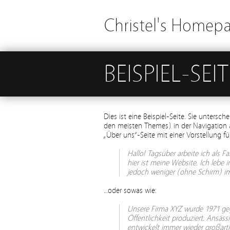
Christel's Homep
BEISPIEL-SEIT
Dies ist eine Beispiel-Seite. Sie untersch
den meisten Themes) in der Navigation 
„Über uns“-Seite mit einer Vorstellung 
Hallo! Tagsüber arbeite ich als F
hier ist meine Website. Ich lebe
jedoch weniger (ohne Schirm) i
…oder sowas wie:
Unsere Firma XYZ wurde 1971 geg
Öffentlichkeit produziert. Ansäss
entwickelt immer wieder großart